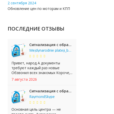
2 сентября 2024
Обновление цен по моторам и КПП
ПОСЛЕДНИЕ ОТЗЫВЫ
Сигнализация с обратной связью StarLine E65 BT 2CAN+LIN
Mejdynarodnie plateji_bgKi
Привет, народ А документы
требуют каждый раз новые
Обзвонил всех знакомых Короче,...
7 августа 2026
Сигнализация с обратной связью StarLine E65 BT 2CAN+LIN
RaymondSkype
Основная цель центра — не