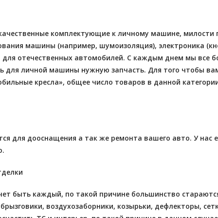
 качественные комплектующие к личному машине, милости пр
ания машины (например, шумоизоляция), электроника (кноп
и для отечественных автомобилей. С каждым днем мы все 
 для личной машины нужную запчасть. Для того чтобы ва
бильные кресла», общее число товаров в данной категори
ится для дооснащения а так же ремонта вашего авто. У нас
о.
тделки
чет быть каждый, по такой причине большинство стараются
 брызговики, воздухозаборники, козырьки, дефлекторы, сетк