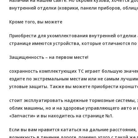
наличии на нашем сайте. Но окромя кузова, хочется до
внутренней отделки (коврики, панели приборов, облицо
Кроме того, вы можете
Приобрести для укомплектования внутренней отделки 
странице имеются устройства, которые отличаются по 
Защищенность – на первом месте!
сохранность комплектующих ТС играет большую значени
ездите по экстремальным местам или не самым лучшим п
угловые защиты. Также вы можете приобрести кронште
стоит эксплуатировать надежные тормозные системы, з
облик машины, но и на здоровье управляющего авто и 
«Запчасти» и вы находитесь на странице №1.
Если вы вам нравится кататься на дальние расстояния
возникнуть в течение дороге. помимо этого с такой же