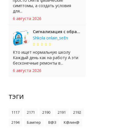
просто снять физические
симптомы, а создать условия
для...
6 августа 2026
Сигнализация с обратной связью StarLine E65 BT 2CAN+LIN
Shkola onlain_seEn
Кто ищет нормальную школу
Каждый день как на работу А эти
бесконечные ремонты в...
6 августа 2026
ТЭГИ
1117
2171
2190
2191
2192
2194
Бампер
В@З
К@лин@