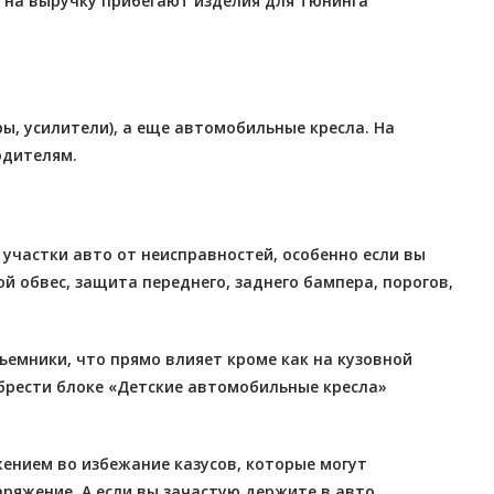
е на выручку прибегают изделия для тюнинга
, усилители), а еще автомобильные кресла. На
одителям.
участки авто от неисправностей, особенно если вы
й обвес, защита переднего, заднего бампера, порогов,
ъемники, что прямо влияет кроме как на кузовной
брести блоке «Детские автомобильные кресла»
ением во избежание казусов, которые могут
ряжение. А если вы зачастую держите в авто,