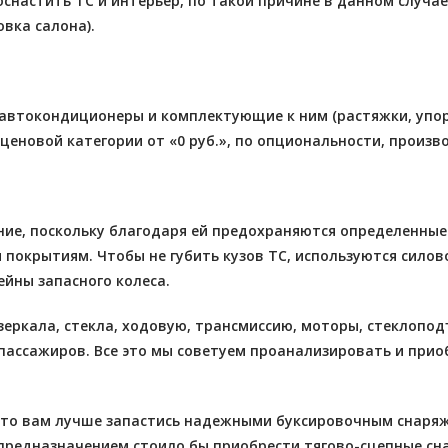
оснастить ТС и интерьер, по такой причине в данном случа
вка салона).
автокондиционеры и комплектующие к ним (растяжки, упоры
ценовой категории от «0 руб.», по опциональности, произв
е, поскольку благодаря ей предохраняются определенные 
окрытиям. Чтобы не губить кузов ТС, используются силово
йны запасного колеса.
еркала, стекла, ходовую, трансмиссию, моторы, стеклопод
пассажиров. Все это мы советуем проанализировать и прио
, то вам лучше запастись надежными буксировочным снаряж
 предназначением стоило бы приобрести тягово-сцепные сна