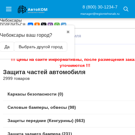
8 (800) 30-1234-7
manager@regiontehsnab.ru
Чебоксары
ПОДЕЛИТЬСЯ:
✖
Чебоксары ваш город?
ГЛАВНАЯ
/
ЗАЩИТА ЧАСТЕЙ АВТОМОБИЛЯ
Да
Выбрать другой город
!!! Цены на сайте информативны, после размещения зака
уточняются !!!
Защита частей автомобиля
2999 товаров
Каркасы безопасности (0)
Силовые бамперы, обвесы (98)
Защиты передние (Кенгурины) (663)
Защита заднего бампера (231)