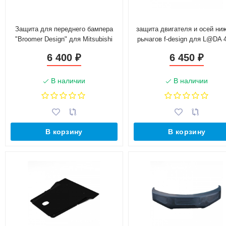
Защита для переднего бампера
защита двигателя и осей ни
"Broomer Design" для Mitsubishi
рычагов f-design для L@DA 
Pajero 4 (2006-2015)
urban, стальная 3мм, (не
6 400
6 450
₽
₽
окрашенная)
В наличии
В наличии
В корзину
В корзину