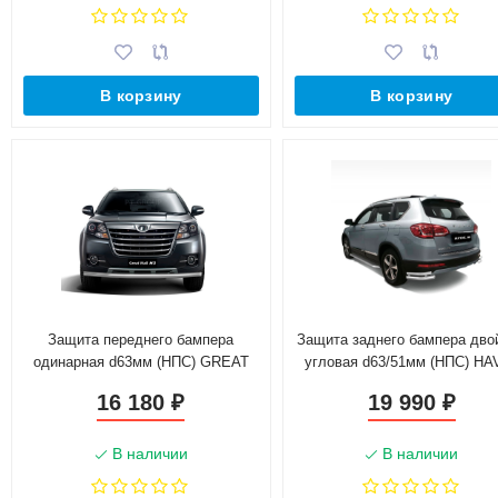
В корзину
В корзину
Защита переднего бампера
Защита заднего бампера дво
одинарная d63мм (НПС) GREAT
угловая d63/51мм (НПС) HA
WALL HOVER H3 (2017-н.в.)
H6 (2014-н.в.)
16 180
19 990
₽
₽
В наличии
В наличии