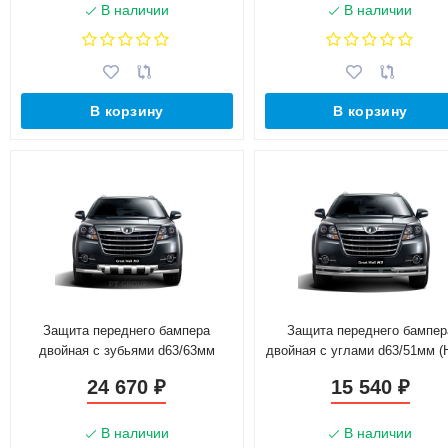
В наличии
В наличии
В корзину
В корзину
Защита переднего бампера
Защита переднего бампер
двойная с зубьями d63/63мм
двойная с углами d63/51мм (
(НПС) GREAT WALL HOVER H3
GREAT WALL HOVER H3 (20
24 670
15 540
₽
₽
(2017-н.в.)
н.в.)
В наличии
В наличии