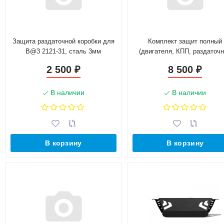
Защита раздаточной коробки для
Комплект защит полный
B@3 2121-31, сталь 3мм
(двигателя, КПП, раздаточ
коробки) для B@3 2121-31, с
2 500
8 500
₽
₽
3мм
В наличии
В наличии
В корзину
В корзину