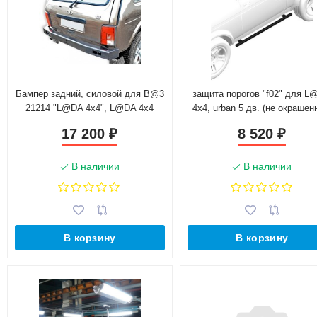
Бампер задний, силовой для B@3
защита порогов "f02" для L
21214 "L@DA 4х4", L@DA 4x4
4x4, urban 5 дв. (не окрашен
Urban
17 200
8 520
₽
₽
В наличии
В наличии
В корзину
В корзину