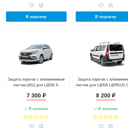
В корзину
В корзину
Защита порогов с алюминиевым
Защита порогов с алюмини
листом (d51) для L@DA X-
листом для L@DA L@ЯGUS C
ray(Окрашенное)
(d51)(Окрашенное)
7 300
8 200
₽
₽
В наличии
В наличии