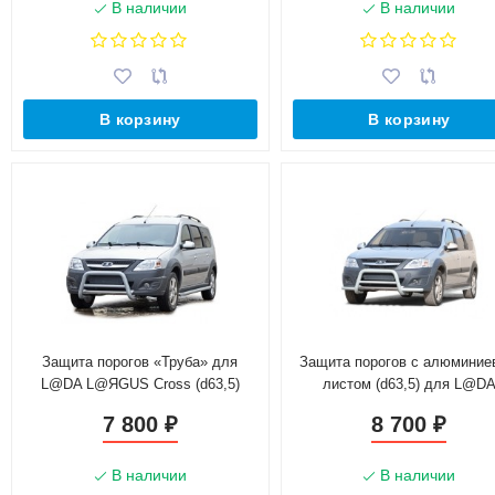
В наличии
В наличии
В корзину
В корзину
Защита порогов «Труба» для
Защита порогов с алюмини
L@DA L@ЯGUS Cross (d63,5)
листом (d63,5) для L@D
(Окрашенное)
L@ЯGUS Cross(Окрашенно
7 800
8 700
₽
₽
В наличии
В наличии