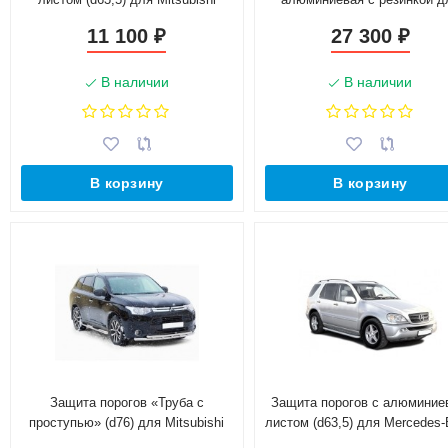
Outlander (2015-н.в.)(Окрашенное)
Mitsubishi Outlander (2015-н.
11 100
27 300
₽
₽
В наличии
В наличии
В корзину
В корзину
Защита порогов «Труба с
Защита порогов с алюмини
проступью» (d76) для Mitsubishi
листом (d63,5) для Mercedes
Outlander (2014-2016)(Окрашенное)
ML 320/350 (2001-2005)