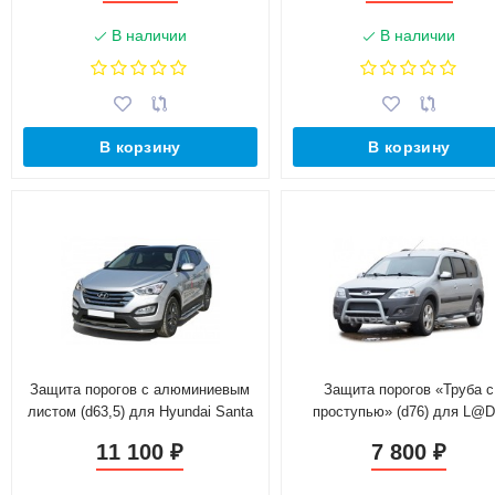
В наличии
В наличии
В корзину
В корзину
Защита порогов с алюминиевым
Защита порогов «Труба с
листом (d63,5) для Hyundai Santa
проступью» (d76) для L@
Fe (2012-2016)(Окрашенное)
L@ЯGUS Cross(Окрашенно
11 100
7 800
₽
₽