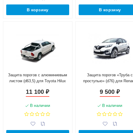
В корзину
В корзину
Защита порогов с алюминиевым
Защита порогов «Труба с
листом (d63,5) для Toyota Hilux
проступью» (d76) для Renau
pickup (2017-н.в.)(Окрашенное)
Kaptur (2016-н.в.)(Окрашенн
11 100
9 500
₽
₽
В наличии
В наличии