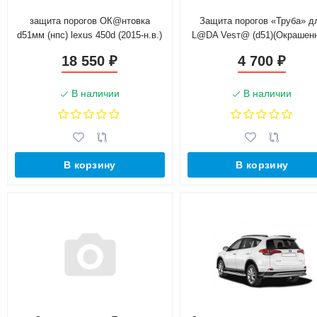
защита порогов ОК@нтовка
Защита порогов «Труба» д
d51мм (нпс) lexus 450d (2015-н.в.)
L@DA Vesт@ (d51)(Окрашен
18 550
4 700
₽
₽
В наличии
В наличии
В корзину
В корзину