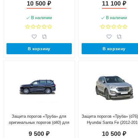
10 500
11 100
₽
₽
(Окрашенное)
В наличии
В наличии
В корзину
В корзину
Защита порогов «Труба» для
Защита порогов «Труба» (d76
оригинальных порогов (d40) для
Hyundai Santa Fe (2012-201
Lexus LX 450d (20160-н.в.)
(Окрашенное)
9 500
10 500
₽
₽
(Окрашенное)