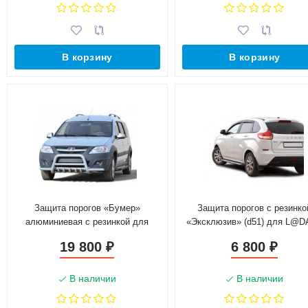
В корзину
В корзину
Защита порогов «Бумер»
Защита порогов с резинко
алюминиевая с резинкой для
«Эксклюзив» (d51) для L@D
L@DA L@ЯGUS Cross
ray
19 800
6 800
₽
₽
В наличии
В наличии