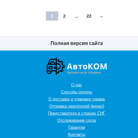
1
2
...
22
→
Полная версия сайта
О нас
Способы оплаты
О доставке и упаковке товара
Отправка двигателей (видео)
Представители в странах СНГ
Oтслеживание груза
Гарантии
Контакты