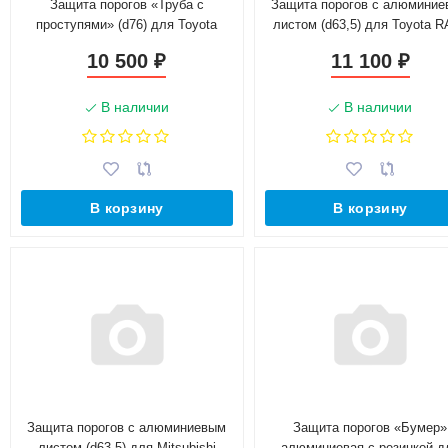
Защита порогов «Труба с
Защита порогов с алюмини
проступями» (d76) для Toyota
листом (d63,5) для Toyota 
RAV4 рестайлинг, (2015-н.в.)
рестайлинг, (2015-н.в.)
10 500
11 100
₽
₽
(Окрашенное)
(Окрашенное)
В наличии
В наличии
В корзину
В корзину
Защита порогов с алюминиевым
Защита порогов «Бумер»
листом (d63,5) для Mitsubishi
алюминиевая с резинкой д