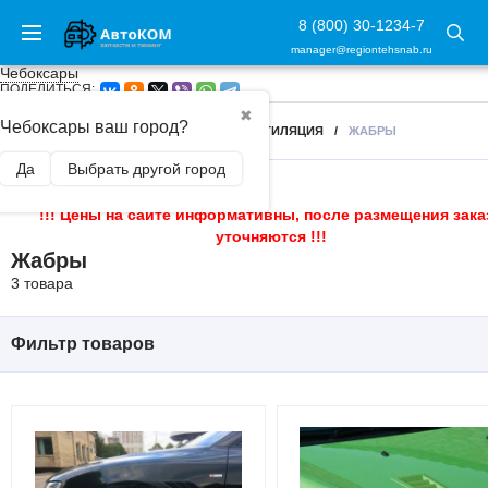
8 (800) 30-1234-7
manager@regiontehsnab.ru
Чебоксары
ПОДЕЛИТЬСЯ:
✖
Чебоксары ваш город?
ГЛАВНАЯ
/
ВНЕШНИЙ ТЮНИНГ
/
ВЕНТИЛЯЦИЯ
/
ЖАБРЫ
Да
Выбрать другой город
!!! Цены на сайте информативны, после размещения зака
уточняются !!!
Жабры
3 товара
Фильтр товаров