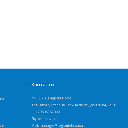
Контакты
445057, Самарская обл.
ине
Тольятти г, Степана Разина пр-кт., дом № 84, кв.10
+79608367000
Skype: tunavto
ра
Mail: manager@regiontehsnab.ru