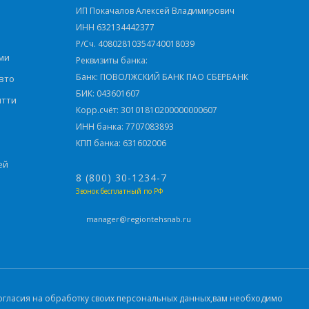
ИП Покачалов Алексей Владимирович
ИНН 632134442377
Р/Сч. 40802810354740018039
ми
Реквизиты банка:
Банк: ПОВОЛЖСКИЙ БАНК ПАО СБЕРБАНК
вто
БИК: 043601607
ятти
Корр.счёт: 30101810200000000607
ИНН банка: 7707083893
КПП банка: 631602006
ей
8 (800) 30-1234-7
Звонок бесплатный по РФ
manager@regiontehsnab.ru
 согласия на обработку своих персональных данных,вам необходимо