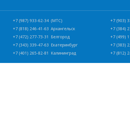
+7 (987) 933-62-34
(МТС)
+7 (903) 
+7 (818) 246-41-63
Архангельск
+7 (384) 
+7 (472) 277-73-31
Белгород
+7 (499) 
+7 (343) 339-47-63
Екатеринбург
+7 (383) 
+7 (401) 265-82-81
Калининград
+7 (812) 