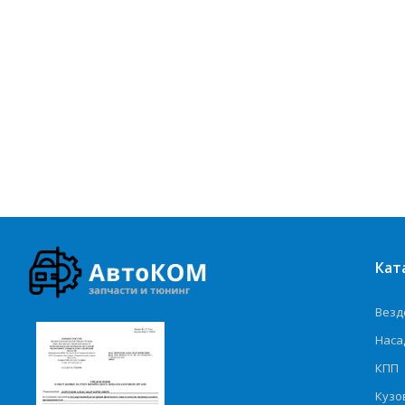
Кат
Везд
Наса
КПП
Кузо