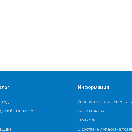
алог
Информация
еходы
Информация о нашем магаз
дки к бензопилам
Наша команда
Гарантии
вщина
О доставке и упаковке това