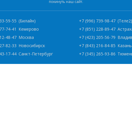
покинуть наш сайт.
333-59-55
(Билайн)
+7 (996) 739-98-47
(Теле2
277-74-41
Кемерово
+7 (851) 228-89-47
Астрах
112-48-47
Москва
+7 (423) 205-56-79
Влади
227-82-33
Новосибирск
+7 (843) 216-84-85
Казань
243-17-44
Санкт-Петербург
+7 (345) 265-93-86
Тюмен