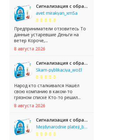
Сигнализация с обратной связью StarLine E65 BT 2CAN+LIN
avet mirakyan_xmSa
Предприниматели отзовитесь То
данные устаревшие Деньги на
ветер Короче,...
8 августа 2026
Сигнализация с обратной связью StarLine E65 BT 2CAN+LIN
Skam-pyblikaciya_woEl
Народ кто сталкивался Нашёл
свою компанию в каком-то
грязном списке Кто-то решил...
8 августа 2026
Сигнализация с обратной связью StarLine E65 BT 2CAN+LIN
Mejdynarodnie plateji_bgKi