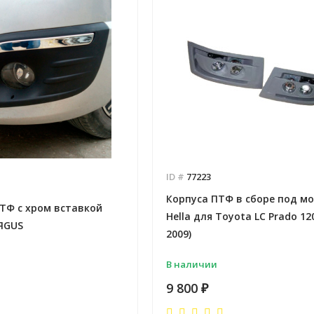
ID #
77223
Корпуса ПТФ в сборе под м
ТФ с хром вставкой
Hella для Toyota LC Prado 120
ЯGUS
2009)
В наличии
9 800
₽