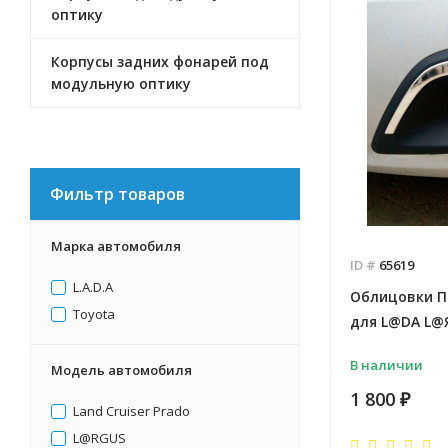
оптику
Корпусы задних фонарей под
модульную оптику
Фильтр товаров
Марка автомобиля
ID #
65619
L.А.D.А
Облицовки П
Toyota
для L@DA L@
В наличии
Модель автомобиля
1 800
₽
Land Cruiser Pradо
L@RGUS