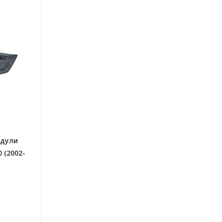
одули
 (2002-