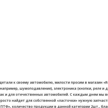
- 2026-08-05
 заказов 12
Отправлено - 2026-08-04
Количество заказов 3
етали к своему автомобилю, милости просим в магазин «Reg
апример, шумоподавление), электроника (кнопки, реле и д
ак и для отечественных автомобилей. С каждым днем мы в
росто найдет для собственной «ласточки» нужную запчасть
ПТФ», количество продукции в данной категории 2шт., бла