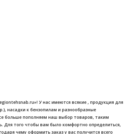
Отправлено - 2026-08-03
Отправлено - 2026-08-0
Количество заказов 11
Количество заказов 10
iontehsnab.ru»! У нас имеются всякие , продукция для
р.), насадки к бензопилам и разнообразные
се больше пополняем наш выбор товаров, таким
. Для того чтобы вам было комфортно определиться,
годаря чему оформить заказ у вас получится всего