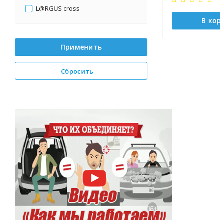
L@RGUS cross
В ко
Применить
Сбросить