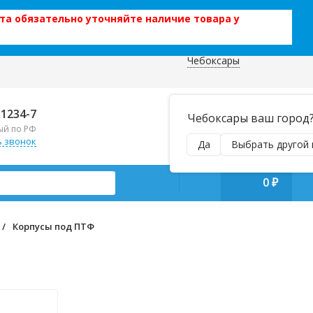
та обязательно уточняйте наличие товара у
Чебоксары
 данных
Отправляем почтой и ТК,
-1234-7
Чебоксары ваш город
наложенным платежом!
ый по РФ
Пн–Вс 9:00–21:00
ь звонок
Да
Выбрать другой 
manager@regiontehsnab.ru
0
₽
/
Корпусы под ПТФ