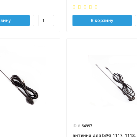
рзину
В корзину
ID #
64997
антенна для b@3 1117, 1118,