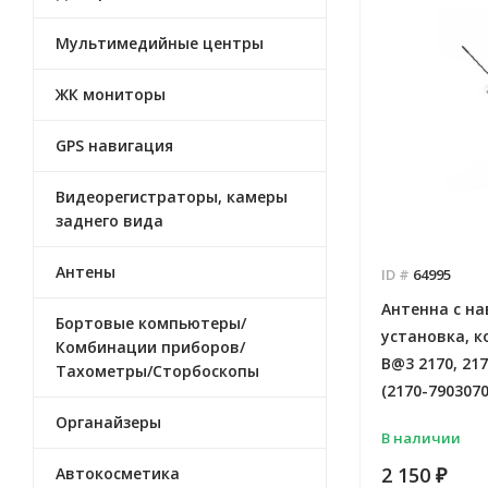
Мультимедийные центры
ЖК мониторы
GPS навигация
Видеорегистраторы, камеры
заднего вида
Антены
ID #
64995
Антенна с н
Бортовые компьютеры/
установка, к
Комбинации приборов/
B@3 2170, 217
Тахометры/Сторбоскопы
(2170-7903070
Органайзеры
В наличии
2 150
Автокосметика
₽