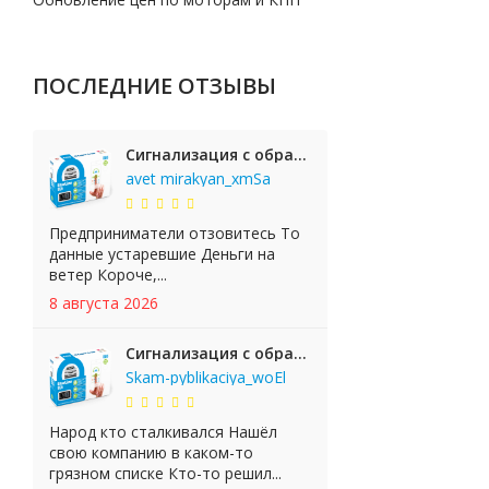
ПОСЛЕДНИЕ ОТЗЫВЫ
Сигнализация с обратной связью StarLine E65 BT 2CAN+LIN
avet mirakyan_xmSa
Предприниматели отзовитесь То
данные устаревшие Деньги на
ветер Короче,...
8 августа 2026
Сигнализация с обратной связью StarLine E65 BT 2CAN+LIN
Skam-pyblikaciya_woEl
Народ кто сталкивался Нашёл
свою компанию в каком-то
грязном списке Кто-то решил...