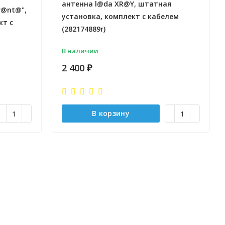
антенна l@da XR@Y, штатная
r@nt@",
установка, комплект с кабелем
кт с
(282174889r)
В наличии
2 400
₽
В корзину