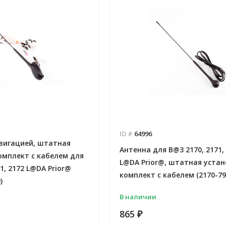
ID #
64996
авигацией, штатная
Антенна для B@3 2170, 2171,
омплект с кабелем для
L@DA Prior@, штатная устан
1, 2172 L@DA Prior@
комплект с кабелем (2170-79
)
В наличии
865
₽