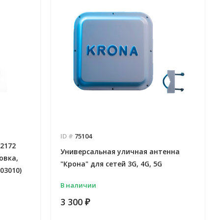
ID #
75104
 2172
Универсальная уличная антенна
овка,
"Крона" для сетей 3G, 4G, 5G
03010)
В наличии
3 300
₽