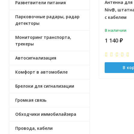
Антенна для 
Разветвители питания
Niv@, штатна
Парковочные радары, радар
с кабелем
детекторы
В наличии
Мониторинг транспорта,
1 140
₽
трекеры
Автосигнализация
В ко
Комфорт в автомобиле
Брелоки для сигнализации
Громкая связь
Обходчики иммобилайзера
Провода, кабели