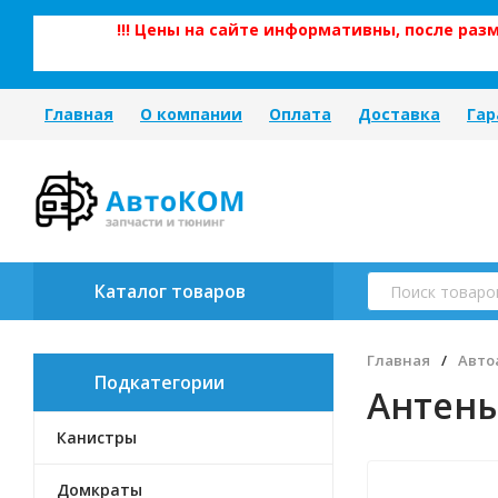
!!! Цены на сайте информативны, после ра
Главная
О компании
Оплата
Доставка
Гар
Каталог товаров
Главная
/
Авто
Подкатегории
Антен
Канистры
Домкраты