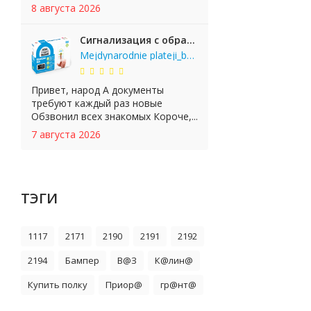
8 августа 2026
Сигнализация с обратной связью StarLine E65 BT 2CAN+LIN
Mejdynarodnie plateji_bgKi
Привет, народ А документы
требуют каждый раз новые
Обзвонил всех знакомых Короче,...
7 августа 2026
ТЭГИ
1117
2171
2190
2191
2192
2194
Бампер
В@З
К@лин@
Купить полку
Приор@
гр@нт@