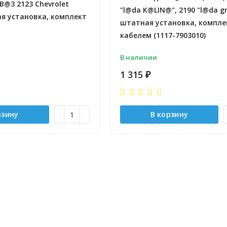
B@3 2123 Chevrolet
"l@da K@LIN@", 2190 "l@da g
я установка, комплект
штатная установка, компле
кабелем (1117-7903010)
В наличии
1 315
₽
рзину
В корзину