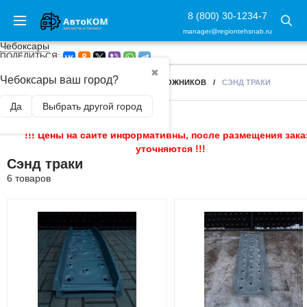
8 (800) 30-1234-7
manager@regiontehsnab.ru
Чебоксары
ПОДЕЛИТЬСЯ:
✖
Чебоксары ваш город?
ГЛАВНАЯ
/
АКСЕССУАРЫ ДЛЯ ВНЕДОРОЖНИКОВ
/
СЭНД ТРАКИ
Да
Выбрать другой город
!!! Цены на сайте информативны, после размещения зака
уточняются !!!
Сэнд траки
6 товаров