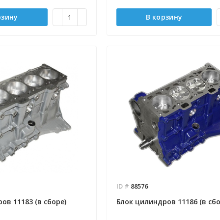
рзину
В корзину
ID #
88576
ов 11183 (в сборе)
Блок цилиндров 11186 (в сбо