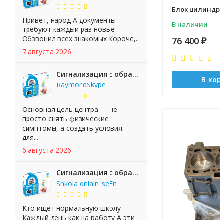
Блок цилиндро
Привет, народ А документы
В наличии
требуют каждый раз новые
Обзвонил всех знакомых Короче,...
76 400
₽
7 августа 2026
Сигнализация с обратной связью StarLine E65 BT 2CAN+LIN
В ко
RaymondSkype
Основная цель центра — не
просто снять физические
симптомы, а создать условия
для...
6 августа 2026
Сигнализация с обратной связью StarLine E65 BT 2CAN+LIN
Shkola onlain_seEn
Кто ищет нормальную школу
Каждый день как на работу А эти