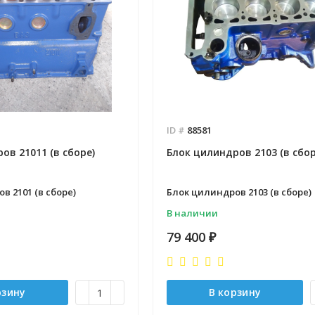
Отправлено - 2026-08-03
Количество заказов 11
- 2026-08-04
ID #
88581
 заказов 3
ов 21011 (в сборе)
Блок цилиндров 2103 (в сбор
в 2101 (в сборе)
Блок цилиндров 2103 (в сборе)
В наличии
79 400
₽
рзину
В корзину