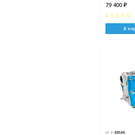
79 400
₽
В ко
ID #
88586