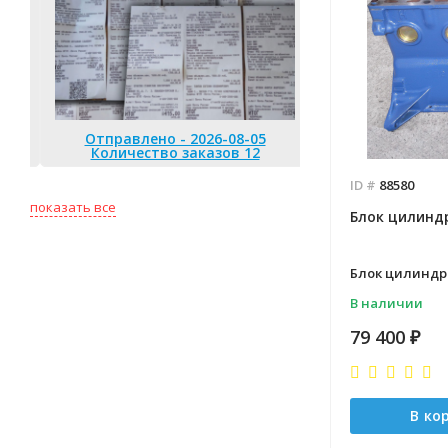
Отправлено - 2026-08-05
Количество заказов 12
Отправлено 
ID #
88580
Количество
показать все
Блок цилиндр
Блок цилиндро
В наличии
79 400
₽
В ко