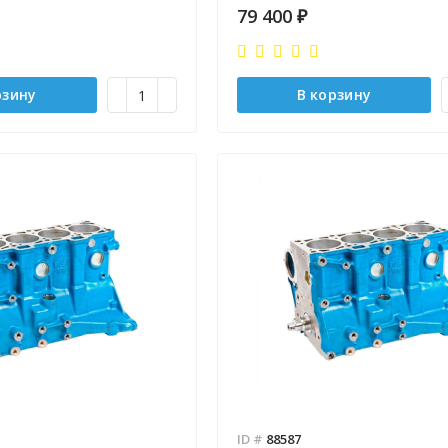
79 400
₽
рзину
В корзину
ID #
88587