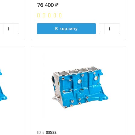
76 400
₽
В корзину
ID #
88588