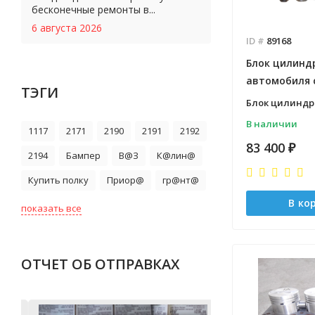
бесконечные ремонты в...
6 августа 2026
ID #
89168
Блок цилиндр
автомобиля 
ТЭГИ
Блок цилиндро
В наличии
1117
2171
2190
2191
2192
83 400
₽
2194
Бампер
В@З
К@лин@
Купить полку
Приор@
гр@нт@
В ко
показать все
ОТЧЕТ ОБ ОТПРАВКАХ