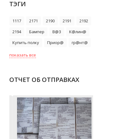
ТЭГИ
1117
2171
2190
2191
2192
2194
Бампер
В@З
К@лин@
Купить полку
Приор@
гр@нт@
показать все
ОТЧЕТ ОБ ОТПРАВКАХ