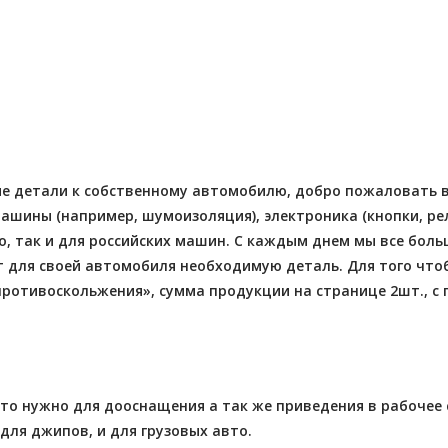
Отправлено - 2026-08-03
Количество заказов 11
- 2026-08-04
 заказов 3
е детали к собственному автомобилю, добро пожаловать в 
шины (например, шумоизоляция), электроника (кнопки, реле
, так и для российских машин. С каждым днем мы все бол
 для своей автомобиля необходимую деталь. Для того что
ротивоскольжения», сумма продукции на странице 2шт., с
что нужно для дооснащения а так же приведения в рабочее
 для джипов, и для грузовых авто.