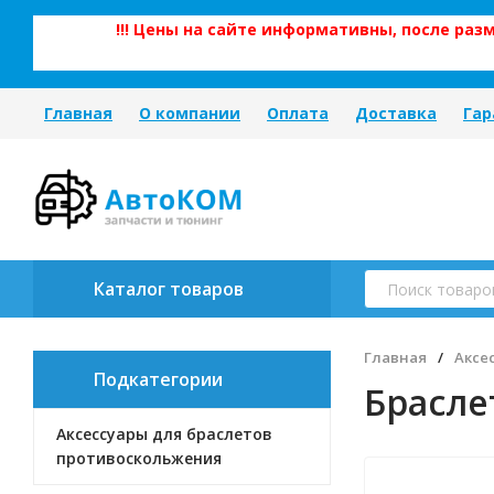
!!! Цены на сайте информативны, после ра
Главная
О компании
Оплата
Доставка
Гар
Каталог товаров
Главная
/
Аксе
Подкатегории
Брасле
Аксессуары для браслетов
противоскольжения