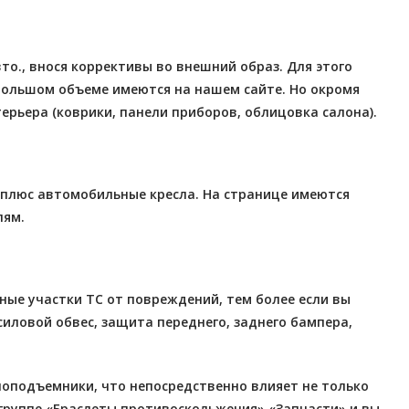
о., внося коррективы во внешний образ. Для этого
в большом объеме имеются на нашем сайте. Но окромя
рьера (коврики, панели приборов, облицовка салона).
 плюс автомобильные кресла. На странице имеются
лям.
ые участки ТС от повреждений, тем более если вы
иловой обвес, защита переднего, заднего бампера,
лоподъемники, что непосредственно влияет не только
 группе «Браслеты противоскольжения» «Запчасти» и вы