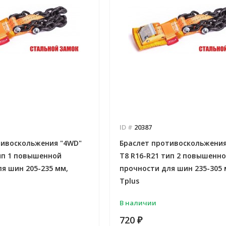
ID #
20387
тивоскольжения "4WD"
Браслет противоскольжения
ип 1 повышенной
T8 R16-R21 тип 2 повышенн
я шин 205-235 мм,
прочности для шин 235-305 
Tplus
В наличии
720
₽