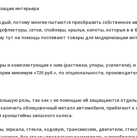
зации интерьера
ый, потому многие пытаются преобразить собственное авт
дефлекторы, сетки, спойлеры, крылья, капоты, которые в 
му тут на помощь поспевают товары для модернизации инте
ы и комплектующие к ним (растяжки, упоры, усилители), и
гории минимум «720 руб.», по опциональности, производите
льшую роль, так как с ее помощью ей защищаются отдельн
калечить облицовочный металл автомобиля, прибегают к с
и кронштейны запасного колеса.
 зеркала, стекла, ходовую, трансмиссию, двигатели, стек
сажиров. Все это мы предлагаем рассмотреть и приобрести