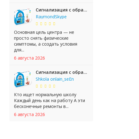
Сигнализация с обратной связью StarLine E65 BT 2CAN+LIN
RaymondSkype
Основная цель центра — не
просто снять физические
симптомы, а создать условия
для...
6 августа 2026
Сигнализация с обратной связью StarLine E65 BT 2CAN+LIN
Shkola onlain_seEn
Кто ищет нормальную школу
Каждый день как на работу А эти
бесконечные ремонты в...
6 августа 2026