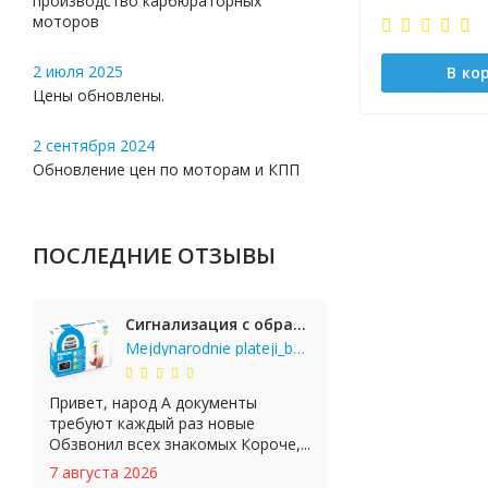
производство карбюраторных
моторов
2 июля 2025
В ко
Цены обновлены.
2 сентября 2024
Обновление цен по моторам и КПП
ПОСЛЕДНИЕ ОТЗЫВЫ
Сигнализация с обратной связью StarLine E65 BT 2CAN+LIN
Mejdynarodnie plateji_bgKi
Привет, народ А документы
требуют каждый раз новые
Обзвонил всех знакомых Короче,...
7 августа 2026