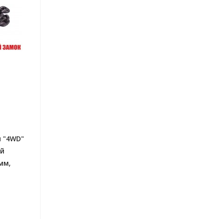
 "4WD"
ой
мм,