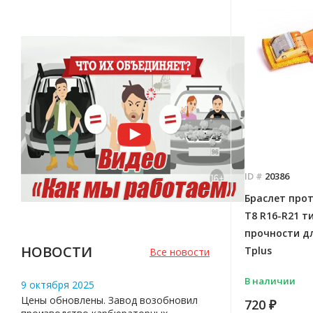
ID #
20386
Браслет про
T8 R16-R21 т
прочности дл
НОВОСТИ
Tplus
Все новости
В наличии
9 октября 2025
Цены обновлены. Завод возобновил
720
₽