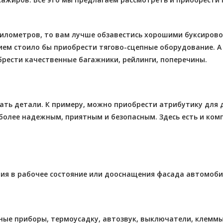
километров, то вам лучше обзавестись хорошими буксиров
нием стоило бы приобрести тягово-сцепные оборудование. А
брести качественные багажники, рейлинги, поперечины.
ть детали. К примеру, можно приобрести атрибутику для д
олее надежным, приятным и безопасным. Здесь есть и комп
ия в рабочее состояние или дооснащения фасада автомобил
ьные приборы, термоусадку, автозвук, выключатели, клемм